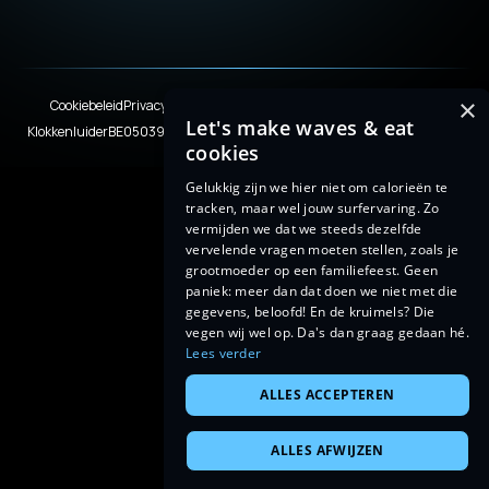
×
Cookiebeleid
Privacyverklaring
Terms & Conditions
Legal disclaimer
Let's make waves & eat
Klokkenluider
BE0503920245
© 2026 WISEMEN. With love from Limburg.
cookies
Gelukkig zijn we hier niet om calorieën te
tracken, maar wel jouw surfervaring. Zo
vermijden we dat we steeds dezelfde
vervelende vragen moeten stellen, zoals je
grootmoeder op een familiefeest. Geen
paniek: meer dan dat doen we niet met die
gegevens, beloofd! En de kruimels? Die
vegen wij wel op. Da's dan graag gedaan hé.
Lees verder
ALLES ACCEPTEREN
ALLES AFWIJZEN