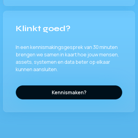
Klinkt goed?
In een kennismakingsgesprek van 30 minuten
brengen we samen in kaart hoe jouw mensen,
assets, systemen en data beter op elkaar
kunnen aansluiten.
Kennismaken?