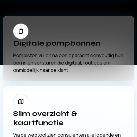
Digitale pompbonnen
Pompisten vullen na een opdracht eenvoudig hun
bon in en versturen die digitaal, foutloos en
onmiddellijk naar de klant.
Slim overzicht &
kaartfunctie
Via de webtool zien consulenten alle lopende en