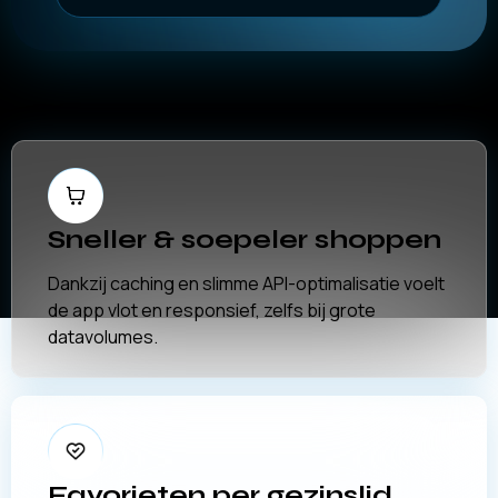
Sneller & soepeler shoppen
Dankzij caching en slimme API-optimalisatie voelt
de app vlot en responsief, zelfs bij grote
datavolumes.
Favorieten per gezinslid