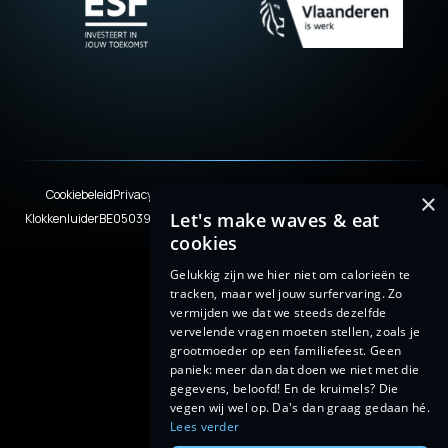
Cookiebeleid
Privacyverklaring
Terms & Conditions
Legal disclaimer
×
Let's make waves & eat
Klokkenluider
BE0503920245
© 2026 WISEMEN. With love from Limburg.
cookies
Gelukkig zijn we hier niet om calorieën te
tracken, maar wel jouw surfervaring. Zo
vermijden we dat we steeds dezelfde
vervelende vragen moeten stellen, zoals je
grootmoeder op een familiefeest. Geen
paniek: meer dan dat doen we niet met die
gegevens, beloofd! En de kruimels? Die
vegen wij wel op. Da's dan graag gedaan hé.
Lees verder