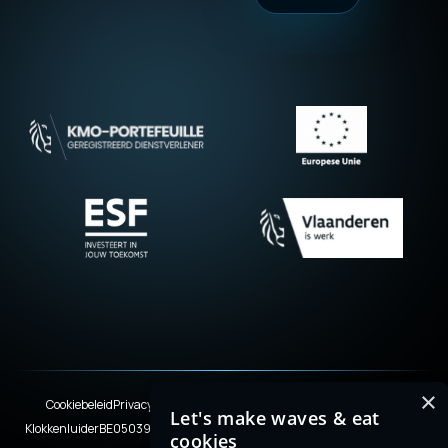
×
Cookiebeleid
Privacyverklaring
Terms & Conditions
Legal disclaimer
Let's make waves & eat
Klokkenluider
BE0503920245
© 2026 WISEMEN. With love from Limburg.
cookies