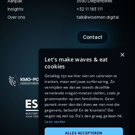
Aanpak
3590 Diepenbeek
Insights
+32 11 183 111
Over ons
talk@wisemen.digital
Contact
×
Let's make waves & eat
cookies
Gelukkig zijn we hier niet om calorieën te
tracken, maar wel jouw surfervaring. Zo
vermijden we dat we steeds dezelfde
vervelende vragen moeten stellen, zoals je
grootmoeder op een familiefeest. Geen
paniek: meer dan dat doen we niet met die
gegevens, beloofd! En de kruimels? Die
vegen wij wel op. Da's dan graag gedaan hé.
Lees verder
ALLES ACCEPTEREN