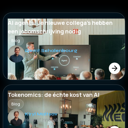
AI agents: Je nieuwe collega's hebben
een jobomschrijving nodig
Blog
Gerrit Schalenbourg
CEO
Tokenomics: de échte kost van AI
Blog
Kiryl Maltsav
Head of Innovation