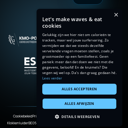
×
Let's make waves & eat
cookies
Gelukkig zijn we hier niet om calorieën te
tracken, maar wel jouw surfervaring. Zo
vermijden we dat we steeds dezelfde
vervelende vragen moeten stellen, zoals je
grootmoeder op een familiefeest. Geen
paniek: meer dan dat doen we niet met die
gegevens, beloofd! En de kruimels? Die
vegen wij wel op. Da's dan graag gedaan hé.
Lees verder
ALLES ACCEPTEREN
ALLES AFWIJZEN
Cookiebeleid
Privacyverklaring
Terms & Conditions
Legal disclaimer
DETAILS WEERGEVEN
Klokkenluider
BE0503920245
© 2026 WISEMEN. With love from Limburg.