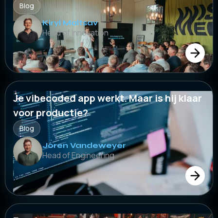
Blog
Kiryl Maltsav
Head of Innovation
Je vibecoded app werkt. Maar is hij klaar
voor productie?
Blog
Joren Vandeweyer
Head of Engineering