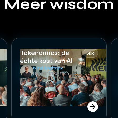
Meer wisdom
Tokenomics: de
Blog
échte kost van AI
Kiryl Maltsav
Head of Innovation