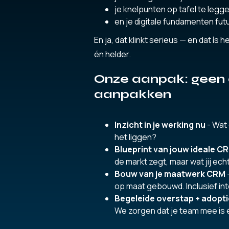
je knelpunten op tafel te legg
en je digitale fundamenten fu
En ja, dat klinkt serieus — en dat ís
én helder.
Onze aanpak: geen
aanpakken
Inzicht in je werking nu
- Wat 
het liggen?
Blueprint van jouw ideale C
de markt zegt, maar wat jij ech
Bouw van je maatwerk CRM
op maat gebouwd. Inclusief in
Begeleide overstap + adopt
We zorgen dat je team mee is én