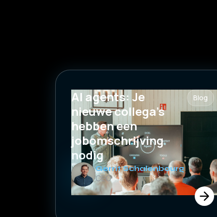
AI agents: Je
Blog
nieuwe collega's
hebben een
jobomschrijving
nodig
Gerrit Schalenbourg
CEO