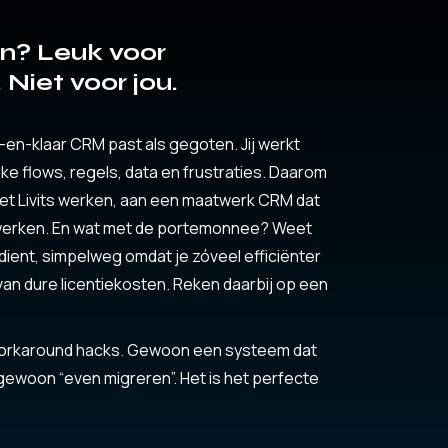
n? Leuk voor
Niet voor jou.
nt-en-klaar CRM past als gegoten. Jij werkt
eke flows, regels, data en frustraties. Daarom
met Livits werken, aan een maatwerk CRM dat
en werken. En wat met de portemonnee? Weet
ient, simpelweg omdat je zóveel efficiënter
van dure licentiekosten. Reken daarbij op een
orkaround hacks. Gewoon een systeem dat
gewoon “even migreren”. Het is het perfecte