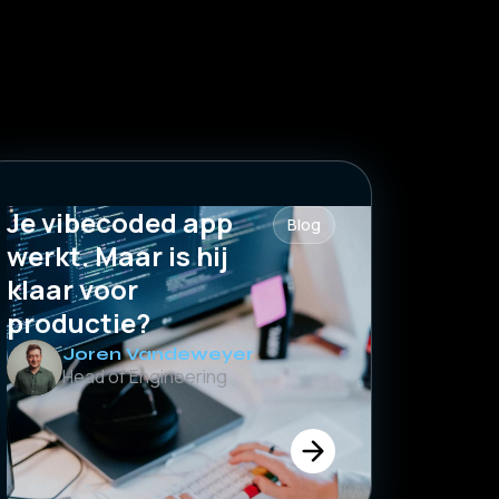
Je vibecoded app
Blog
werkt. Maar is hij
klaar voor
productie?
Joren Vandeweyer
Head of Engineering