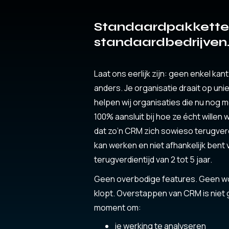
Standaardpakkette
standaardbedrijven. 
Laat ons eerlijk zijn: geen enkel ka
anders. Je organisatie draait op uni
helpen wij organisaties die nu nog 
100% aansluit bij hoe ze écht will
dat zo’n CRM zich sowieso terugverd
kan werken en niet afhankelijk bent 
terugverdientijd van 2 tot 5 jaar.
Geen overbodige features. Geen w
klopt. Overstappen van CRM is niet 
moment om:
je werking te analyseren