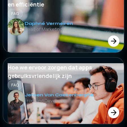
en efficiëntie
FAQ
Daphné Vermeiren
Head of Marketing
Hoe we ervoor zorgen dat apps
gebruiksvriendelijk zijn
FAQ
Jeroen Van Caekenberghe
Frontend Developer