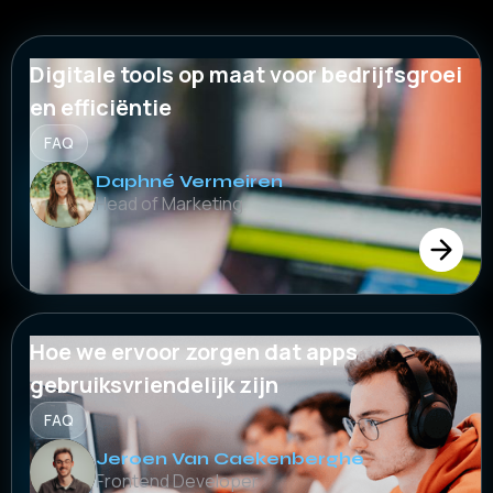
Digitale tools op maat voor bedrijfsgroei
en efficiëntie
FAQ
Daphné Vermeiren
Head of Marketing
Hoe we ervoor zorgen dat apps
gebruiksvriendelijk zijn
FAQ
Jeroen Van Caekenberghe
Frontend Developer