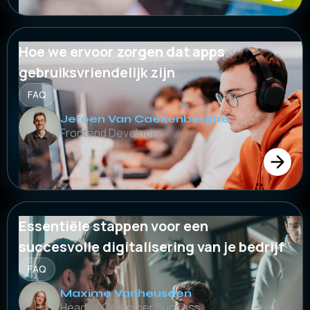
Hoe we ervoor zorgen dat apps
gebruiksvriendelijk zijn
FAQ
Jeroen Van Caekenberghe
Frontend Developer
Essentiële stappen voor een
succesvolle digitalisering van je bedrijf
FAQ
Maxime Vanheusden
Head of Customer Success