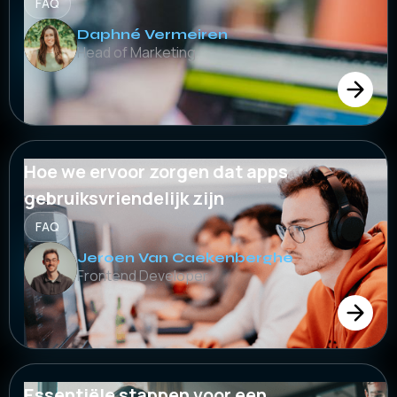
FAQ
Daphné Vermeiren
Head of Marketing
Hoe we ervoor zorgen dat apps
gebruiksvriendelijk zijn
FAQ
Jeroen Van Caekenberghe
Frontend Developer
Essentiële stappen voor een