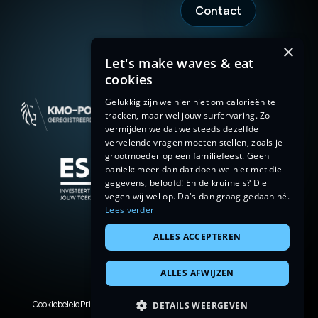
Contact
×
Let's make waves & eat
cookies
Gelukkig zijn we hier niet om calorieën te
tracken, maar wel jouw surfervaring. Zo
vermijden we dat we steeds dezelfde
vervelende vragen moeten stellen, zoals je
grootmoeder op een familiefeest. Geen
paniek: meer dan dat doen we niet met die
gegevens, beloofd! En de kruimels? Die
vegen wij wel op. Da's dan graag gedaan hé.
Lees verder
ALLES ACCEPTEREN
ALLES AFWIJZEN
Cookiebeleid
Privacyverklaring
Terms & Conditions
Legal disclaimer
DETAILS WEERGEVEN